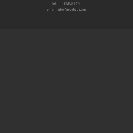
Telefon: 051/358-290
E-mail: info@necotrade.com
Adresa
Kralja Aleksandra 1.
Karađorđevića 47a,
Banja Luka
Radno vrijeme
Ponedeljak - Subota: 07:30h – 16:00h
Nedelja: zatvoreno