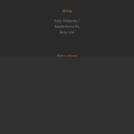
Adresa
Kralja Aleksandra 1.
Karađorđevića 47a,
Banja Luka
Radno vrijeme
Ponedeljak - Subota: 07:30h – 16:00h
Nedelja: zatvoreno
© 2023. Neco Trade - Sva prava zadržana