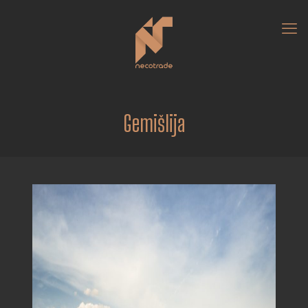
Gemišlija