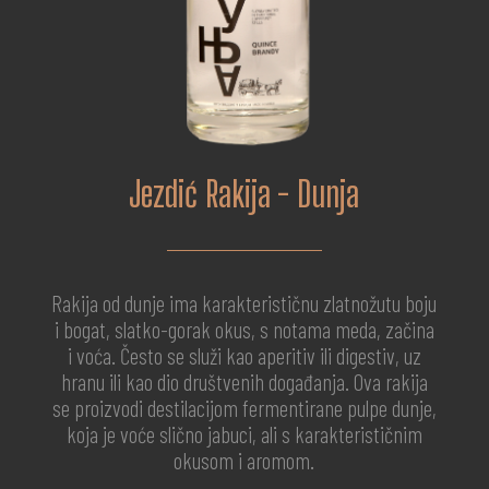
Jezdić Rakija - Dunja
Rakija od dunje ima karakterističnu zlatnožutu boju
i bogat, slatko-gorak okus, s notama meda, začina
i voća. Često se služi kao aperitiv ili digestiv, uz
hranu ili kao dio društvenih događanja. Ova rakija
se proizvodi destilacijom fermentirane pulpe dunje,
koja je voće slično jabuci, ali s karakterističnim
okusom i aromom.