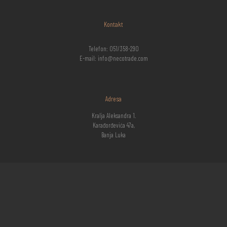
Kontakt
Telefon: 051/358-290
E-mail: info@necotrade.com
Adresa
Kralja Aleksandra 1.
Karađorđevića 47a,
Banja Luka
Radno vrijeme
Ponedeljak - Subota: 07:30h – 16:00h
Nedelja: zatvoreno