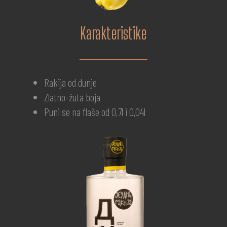
Karakteristike
Rakija od dunje
Zlatno-žuta boja
Puni se na flaše od 0,7l i 0,04l