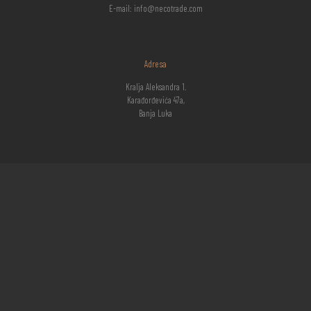
E-mail: info@necotrade.com
Adresa
Kralja Aleksandra 1.
Karađorđevića 47a,
Banja Luka
Radno vrijeme
Ponedeljak - Subota: 07:30h – 16:00h
Nedelja: zatvoreno