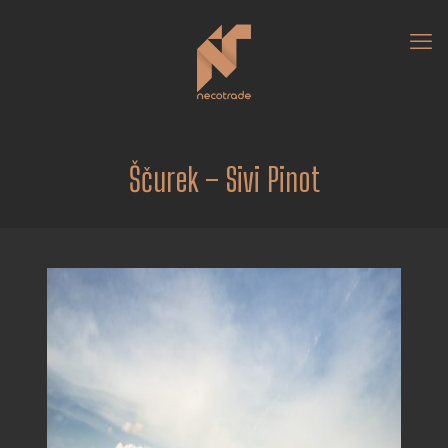
Ščurek – Sivi Pinot