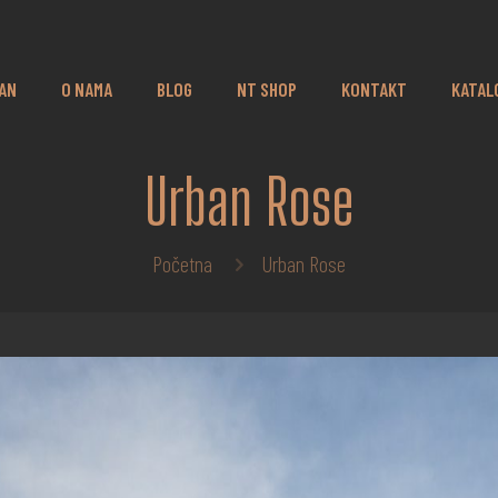
AN
O NAMA
BLOG
NT SHOP
KONTAKT
KATAL
Urban Rose
Početna
Urban Rose